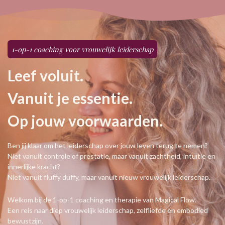
1-op-1 coaching voor vrouwelijk leiderschap
Leef voluit.
Vanuit je essentie.
Op jouw voorwaarden.
Ben jij klaar om het leiderschap over jouw leven terug te nemen?
Niet vanuit controle of prestatie, maar vanuit zachtheid, intuïtie en
innerlijke kracht?
Niet vanuit fluffy duffy, maar vanuit nieuw vrouwelijk leiderschap.
Welkom bij de 1-op-1 coaching en therapie van Magical Flow.
Een reis naar diep vrouwelijk leiderschap, zelfliefde en embodied
bewustzijn.