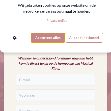
Daarnaast heb je toegang tot meditaties,
Wij gebruiken cookies op onze website om de
masterclasses en wereldwijde sisterhood. In de
gebruikerservaring optimaal te houden.
Portal is alles in het Engels.
Privacy policy
Dus na inschrijving heb je niet alleen toegang tot
de Nederlandse sisterhood,
maar ook de wereldwijde.
Accepteer alles
Alleen functioneel
Enjoy! En laat mij weten wat je er van vindt?
Wanneer je onderstaand formulier ingevuld hebt,
kom je direct terug op de homepage van Magical
Flow.
E-mail
Voornaam
Achternaam