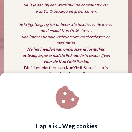
Sluit je aan bij een wereldwijde community van
KunYin® Studio's en groei samen.
Je krijgt toegang tot onbeperkte inspirerende live en
on demand KunYin® classes
van internationale instructeurs, masterclasses en
meditaties.
Na het invullen van onderstaand formulier,
ontvang je per email de link om je in te schrijven
voor de KunYin® Portal.
Dit is het platform van KunYin® Studio's en is
gecreëerd door Joanne Omer,
de founder van KunYin® Feminine Energy in
Motion ~ de modality die ik met trots
in Nederland mag uitdragen.
Wanneer jij je inschrijft bij KunYin® Portal via de
link die zo meteen al in jouw emailbox zit,
krijg je toegang tot de live en on demand classes
van alle wereldwijde
Hap, slik... Weg cookies!
KunYin® instructeurs, waar ik er een van ben.