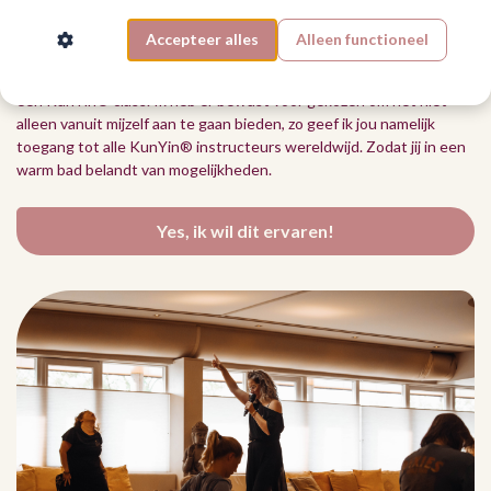
kleding waarin jij je vrij voelt.
Accepteer alles
Alleen functioneel
Je landt niet alleen in een sisterhood vanuit mij, maar ook in een
wereldwijde sisterhood. Vanuit deze omgeving host ik wekelijks
een KunYin® class. Ik heb er bewust voor gekozen om het niet
alleen vanuit mijzelf aan te gaan bieden, zo geef ik jou namelijk
toegang tot alle KunYin® instructeurs wereldwijd. Zodat jij in een
warm bad belandt van mogelijkheden.
Yes, ik wil dit ervaren!