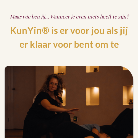
Maar wie ben jij… Wanneer je even niets hoeft te zijn?
KunYin® is er voor jou als jij
er klaar voor bent om te