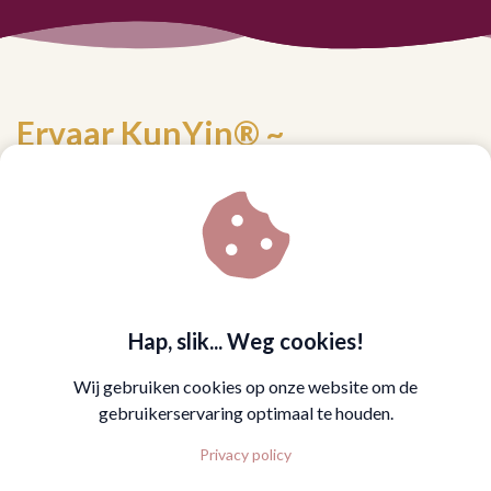
Ervaar KunYin® ~
Introductieclass
In 60 minuten ervaar je wat KunYin® werkelijk is.
Een zachte, krachtige, sensuele reis onder begeleiding van een
gecertificeerde KunYin® Instructor.
Deze online sessie is ontworpen om je te laten zakken — uit je
Hap, slik... Weg cookies!
hoofd, in je lijf.
Van denken naar voelen. Van spanning naar expressie.
Wij gebruiken cookies op onze website om de
gebruikerservaring optimaal te houden.
Alles wat je nodig hebt:
een
rustige ruimte,
Privacy policy
werkend internet en