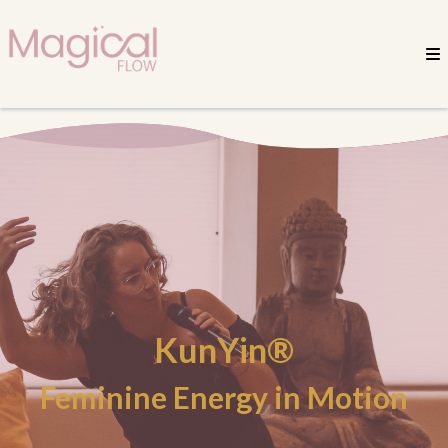
KunYin®
Feminine Energy in Motion